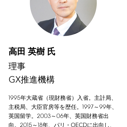
高田 英樹 氏
理事
GX推進機構
1995年大蔵省（現財務省）入省。主計局、
主税局、大臣官房等を歴任。1997～99年、
英国留学。2003～06年、英国財務省出
向。2015～18年、パリ・OECDに出向し、